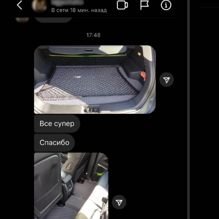
EVAMATS
Кунин Евгений Григорьевич
Плательщик НПД в соответствии
с гл.40 НК РБ УНП AE5103447
Производство и самовывоз:
Минск, ул.Рогачёвская 14/7
Будни 10:30 - 18:30
Контакты:
+375(29)669-56-86